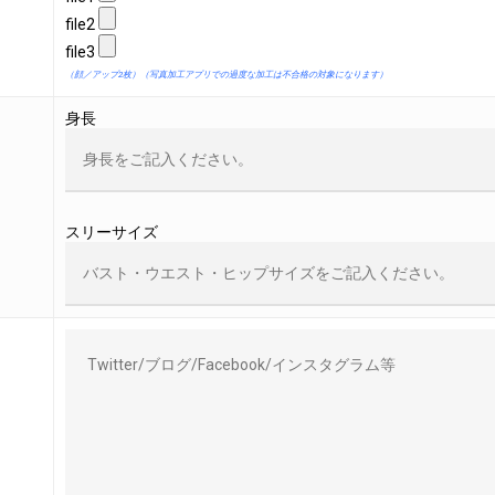
file2
file3
（顔／アップ2枚）（写真加工アプリでの過度な加工は不合格の対象になります）
身長
スリーサイズ