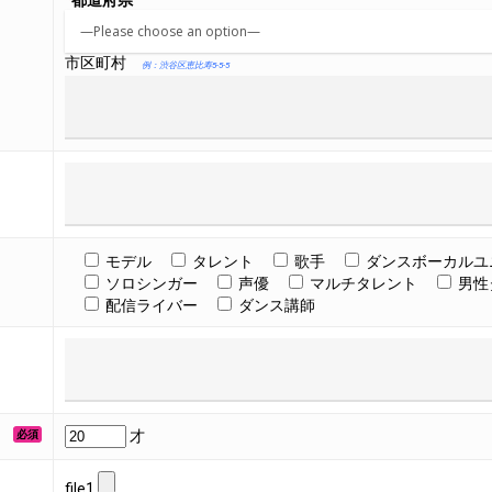
市区町村
例：渋谷区恵比寿5-5-5
モデル
タレント
歌手
ダンスボーカルユ
ソロシンガー
声優
マルチタレント
男性
配信ライバー
ダンス講師
才
必須
file1