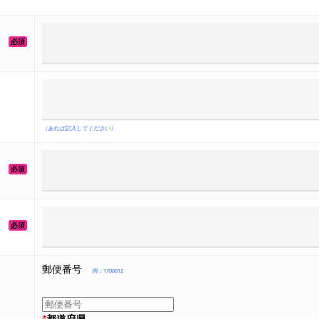
必須
（あれば記入してください）
必須
必須
郵便番号
例：1700012
都道府県
*