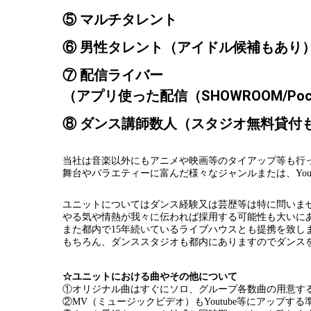
⑤ マルチタレント
⑥ 男性タレント（アイドル候補もあり
⑦ 配信ライバー
（アプリ使った配信（SHOWROOM/Poco
⑧ ダンス講師数人（スタジオ無料貸付
当社は音楽以外にもアニメや映画等のタイアップ等も行
舞台やバラエティーに富んだ様々なジャンルまたは、You
ユニットについてはダンス経験又は芸歴等は特に問いま
やる気や情熱が我々に伝われば採用する可能性も大いに
また都内で15年続いているライブハウスとも提携を致し
もちろん、ダンススタジオも都内にありますのでダンス
☆ユニットにおける曲やその他について
①オリジナル曲はすぐにソロ、グループ各数曲の用意す
②MV（ミュージックビデオ）もYoutube等にアップす