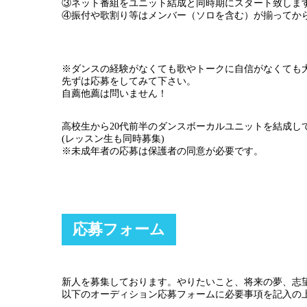
③ネット番組をユニット結成と同時期にスタート致しま
④振付や歌割り等はメンバー（ソロを含む）が揃ってか
※ダンスの経験がなくても歌やトークに自信がなくても
先ずは応募をしてみて下さい。
自薦他薦は問いません！
高校生から20代前半のダンスボーカルユニットを結成し
(レッスン生も同時募集)
※未成年者の応募は保護者の同意が必要です。
応募フォーム
新人を募集しております。やりたいこと、将来の夢、志
以下のオーディション応募フォームに必要事項を記入の